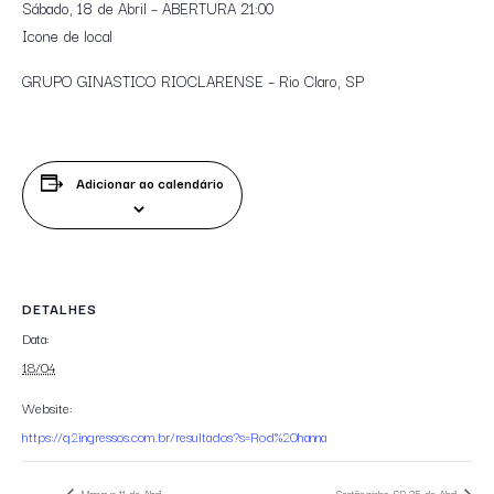
Sábado, 18 de Abril – ABERTURA 21:00
Icone de local
GRUPO GINASTICO RIOCLARENSE – Rio Claro, SP
Adicionar ao calendário
DETALHES
Data:
18/04
Website:
https://q2ingressos.com.br/resultados?s=Rod%20hanna
Manaus 11 de Abril
Sertãozinho-SP 25 de Abril